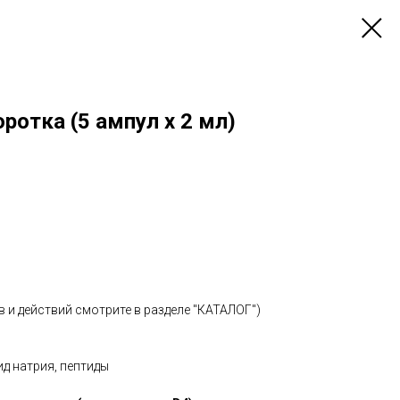
оротка (5 ампул x 2 мл)
 и действий смотрите в разделе "КАТАЛОГ")
д натрия, пептиды