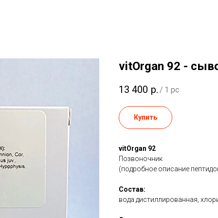
vitOrgan 92 - сыв
13 400
р.
/
1 pc
Купить
vitOrgan 92
Позвоночник
(подробное описание пептидов
Состав:
вода дистиллированная, хлори