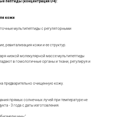
е пептиды (концентрация D4):
ля кожи
леточные мультипептиды с регуляторными
, ревитализация кожи и ее структур.
аря низкой молекулярной массе мультипептиды
адают в гомологичные органы и ткани, регулируя и
на предварительно очищенную кожу.
ания прямых солнечных лучей при температуре не
укта - 3 года с даты изготовления.
й Биомедицины"