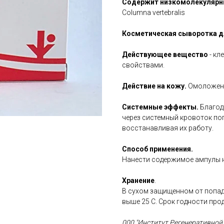
Содержит низкомолекулярны
Columna vertebralis
Косметическая сыворотка д
Действующее вещество
- к
свойствами.
Действие на кожу.
Омоложение
Системные эффекты.
Благод
через системный кровоток поп
восстанавливая их работу.
Способ применения.
Нанести содержимое ампулы 
Хранение
.
В сухом защищенном от попад
выше 25 С. Срок годности прод
000 "Институт Регенеративно