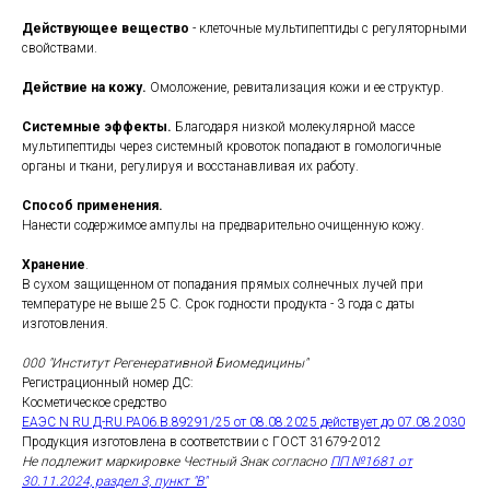
Действующее вещество
- клеточные мультипептиды с регуляторными
свойствами.
Действие на кожу.
Омоложение, ревитализация кожи и ее структур.
Системные эффекты.
Благодаря низкой молекулярной массе
мультипептиды через системный кровоток попадают в гомологичные
органы и ткани, регулируя и восстанавливая их работу.
Способ применения.
Нанести содержимое ампулы на предварительно очищенную кожу.
Хранение
.
В сухом защищенном от попадания прямых солнечных лучей при
температуре не выше 25 С. Срок годности продукта - 3 года с даты
изготовления.
000 "Институт Регенеративной Биомедицины"
Регистрационный номер ДС:
Косметическое средство
ЕАЭС N RU Д-RU.РА06.В.89291/25 от 08.08.2025 действует до 07.08.2030
Продукция изготовлена в соответствии с ГОСТ 31679-2012
Не подлежит маркировке Честный Знак согласно
ПП №1681 от
30.11.2024, раздел 3, пункт "В"