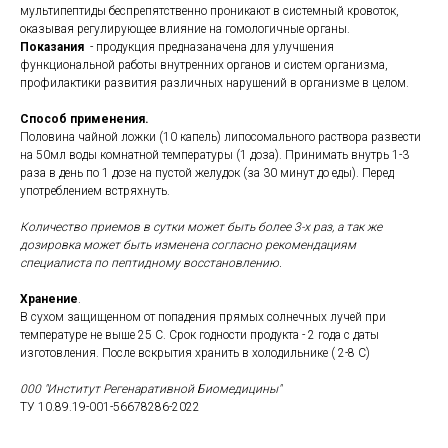
мультипептиды беспрепятственно проникают в системный кровоток,
оказывая регулирующее влияние на гомологичные органы.
Показания
- продукция предназаначена для улучшения
функциональной работы внутренних органов и систем организма,
профилактики развития различных нарушений в организме в целом.
Способ применения.
Половина чайной ложки (10 капель) липосомального раствора развести
на 50мл воды комнатной температуры (1 доза). Принимать внутрь 1-3
раза в день по 1 дозе на пустой желудок (за 30 минут до еды). Перед
употреблением встряхнуть.
Количество приемов в сутки может быть более 3-х раз, а так же
дозировка может быть изменена согласно рекомендациям
специалиста по пептидному восстановлению.
Хранение
.
В сухом защищенном от попадения прямых солнечных лучей при
температуре не выше 25 С. Срок годности продукта - 2 года с даты
изготовления. После вскрытия хранить в холодильнике ( 2-8 С)
000 "Институт Регенаративной Биомедицины"
ТУ 10.89.19-001-56678286-2022