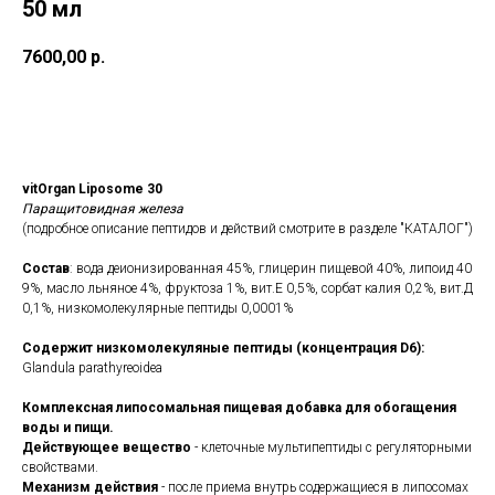
50 мл
7600,00
р.
Купить
vitOrgan Liposome 30
Паращитовидная железа
(подробное описание пептидов и действий смотрите в разделе "КАТАЛОГ")
Состав
: вода деионизированная 45%, глицерин пищевой 40%, липоид 40
9%, масло льняное 4%, фруктоза 1%, вит.Е 0,5%, сорбат калия 0,2%, вит.Д
0,1%, низкомолекулярные пептиды 0,0001%
Содержит низкомолекуляные пептиды (концентрация D6):
Glandula parathyreoidea
Комплексная липосомальная пищевая добавка для обогащения
воды и пищи.
Действующее вещество
- клеточные мультипептиды с регуляторными
свойствами.
Механизм действия
- после приема внутрь содержащиеся в липосомах