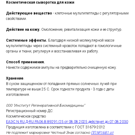
Косметическая сыворотка для кожи
Действующее вещество
- клеточные мультипептиды с регуляторными
свойствами.
Действие на кожу.
Омоложение, ревитализация кожи и ее структур.
Системные эффекты.
Благодаря низкой молекулярной массе
мультипептиды через системный кровоток попадают в гомологичные
органы и ткани, регулируя и восстанавливая их работу.
Способ применения.
Нанести содержимое ампулы на предварительно очищенную кожу.
Хранение
.
В сухом защищенном от попадания прямых солнечных лучей при
температуре не выше 25 С. Срок годности продукта - 3 года с даты
изготовления.
000 "Институт Регенеративной Биомедицины"
Регистрационный номер ДС:
Косметическое средство
ЕАЭС N RU Д-RU.РА06.В.89291/25 от 08.08.2025 действует до 07.08.2030
Продукция изготовлена в соответствии с ГОСТ 31679-2012
Не подлежит маркировке Честный Знак согласно
ПП №1681 от