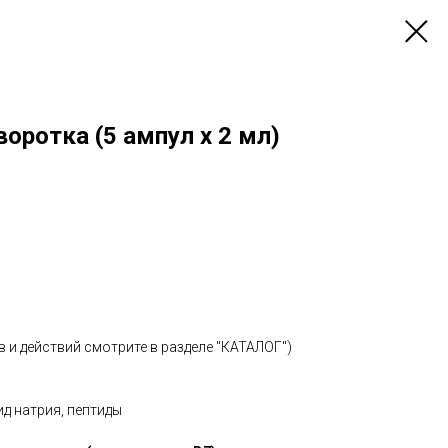
воротка (5 ампул x 2 мл)
 и действий смотрите в разделе "КАТАЛОГ")
д натрия, пептиды