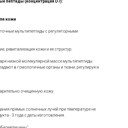
е пептиды (концентрация D7):
ля кожи
леточные мультипептиды с регуляторными
, ревитализация кожи и ее структур.
аря низкой молекулярной массе мультипептиды
адают в гомологичные органы и ткани, регулируя и
варительно очищенную кожу.
ания прямых солнечных лучей при температуре не
укта - 3 года с даты изготовления.
й Биомедицины"