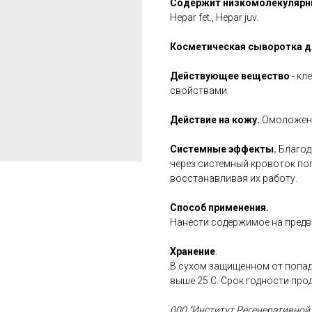
Содержит низкомолекулярны
Hepar fet., Hepar juv.
Косметическая сыворотка д
Действующее вещество
- к
свойствами.
Действие на кожу.
Омоложение
Системные эффекты.
Благод
через системный кровоток поп
восстанавливая их работу.
Способ применения.
Нанести содержимое на пред
Хранение
.
В сухом защищенном от попад
выше 25 С. Срок годности прод
000 "Институт Регенеративно