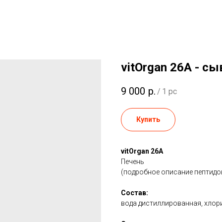
vitOrgan 26A - сы
9 000
р.
/
1 pc
Купить
vitOrgan 26A
Печень
(подробное описание пептидов
Состав:
вода дистиллированная, хлори