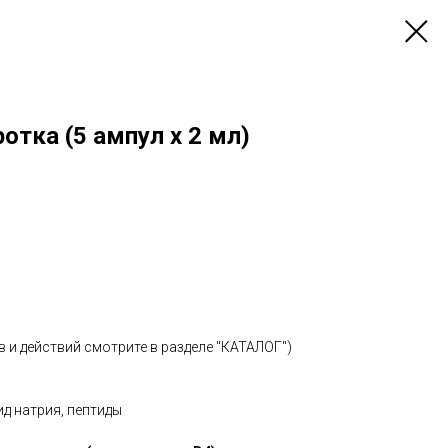
ротка (5 ампул x 2 мл)
 и действий смотрите в разделе "КАТАЛОГ")
д натрия, пептиды