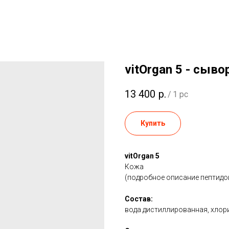
vitOrgan 5 - сыво
13 400
р.
/
1 pc
Купить
vitOrgan 5
Кожа
(подробное описание пептидов
Состав:
вода дистиллированная, хлори