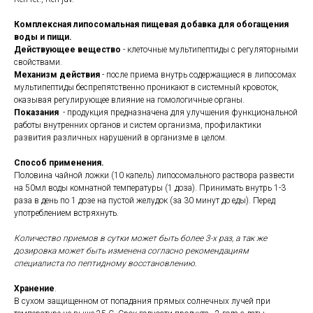
Комплексная липосомальная пищевая добавка для обогащения
воды и пищи.
Действующее вещество
- клеточные мультипептиды с регуляторными
свойствами.
Механизм действия
- после приема внутрь содержащиеся в липосомах
мультипептиды беспрепятственно проникают в системный кровоток,
оказывая регулирующее влияние на гомологичные органы.
Показания
- продукция предназначена для улучшения функциональной
работы внутренних органов и систем организма, профилактики
развития различных нарушений в организме в целом.
Способ применения.
Половина чайной ложки (10 капель) липосомального раствора развести
на 50мл воды комнатной температуры (1 доза). Принимать внутрь 1-3
раза в день по 1 дозе на пустой желудок (за 30 минут до еды). Перед
употреблением встряхнуть.
Количество приемов в сутки может быть более 3-х раз, а так же
дозировка может быть изменена согласно рекомендациям
специалиста по пептидному восстановлению.
Хранение
.
В сухом защищенном от попадания прямых солнечных лучей при