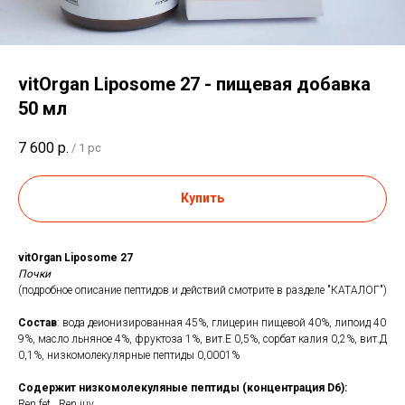
vitOrgan Liposome 27 - пищевая добавка
50 мл
7 600
р.
/
1 pc
Купить
vitOrgan Liposome 27
Почки
(подробное описание пептидов и действий смотрите в разделе "КАТАЛОГ")
Состав
: вода деионизированная 45%, глицерин пищевой 40%, липоид 40
9%, масло льняное 4%, фруктоза 1%, вит.Е 0,5%, сорбат калия 0,2%, вит.Д
0,1%, низкомолекулярные пептиды 0,0001%
Содержит низкомолекуляные пептиды (концентрация D6):
Ren fet., Ren juv.