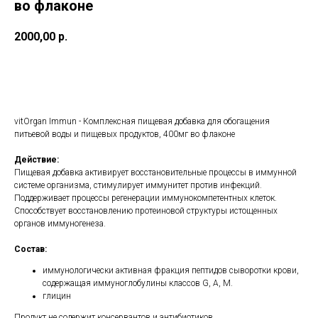
во флаконе
2000,00
р.
Купить
vitOrgan Immun - Комплексная пищевая добавка для обогащения
питьевой воды и пищевых продуктов, 400мг во флаконе
Действие:
Пищевая добавка активирует восстановительные процессы в иммунной
системе организма, стимулирует иммунитет против инфекций.
Поддерживает процессы регенерации иммунокомпетентных клеток.
Способствует восстановлению протеиновой структуры истощенных
органов иммуногенеза.
Состав:
иммунологически активная фракция пептидов сыворотки крови,
содержащая иммуноглобулины классов G, A, M.
глицин
Продукт не содержит консервантов и антибиотиков.