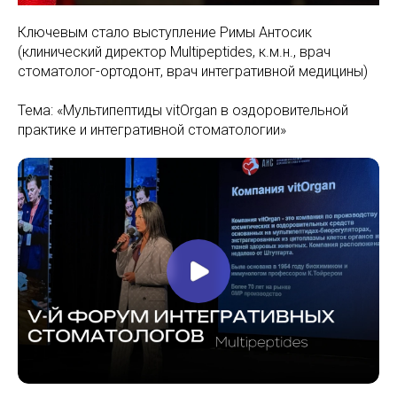
Ключевым стало выступление Римы Антосик
(клинический директор Multipeptides, к.м.н., врач
стоматолог-ортодонт, врач интегративной медицины)
Тема: «Мультипептиды vitOrgan в оздоровительной
практике и интегративной стоматологии»